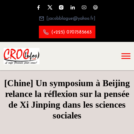
[jacobblague@yahoo.fr]
(+225) 0707385663
[Chine] Un symposium à Beijing
relance la réflexion sur la pensée
de Xi Jinping dans les sciences
sociales