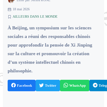
Édité par
Sériba KONE
18 mai 2026
AILLEURS DANS LE MONDE
À Beijing, un symposium sur les sciences
sociales a réuni des responsables chinois
pour approfondir la pensée de Xi Jinping
sur la culture et promouvoir la création
d’un système intellectuel chinois en
philosophie.
Facebook
Twitter
WhatsApp
Tele