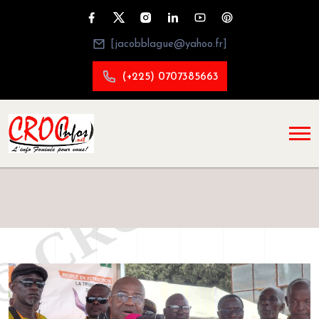
[jacobblague@yahoo.fr]
(+225) 0707385663