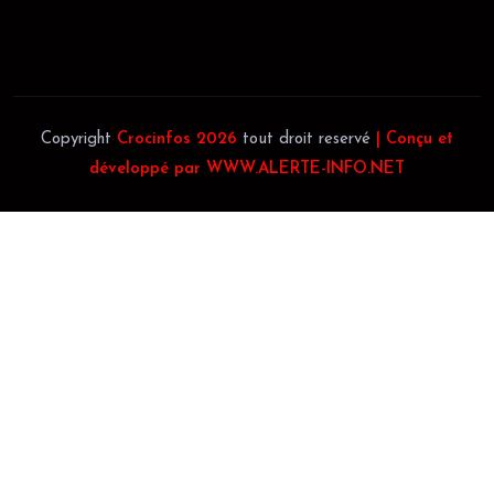
Téléphone:
(+225) 0140697879
Copyright
Crocinfos 2026
tout droit reservé
| Conçu et
développé par WWW.ALERTE-INFO.NET