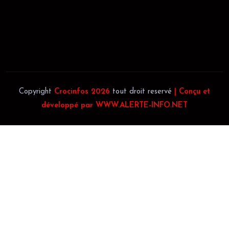
JACOB BLAGUÉ:
Téléphone:
(+225) 0707385663
Téléphone:
(+225) 0140697879
Copyright
Crocinfos 2026
tout droit reservé
| Conçu et
développé par WWW.ALERTE-INFO.NET