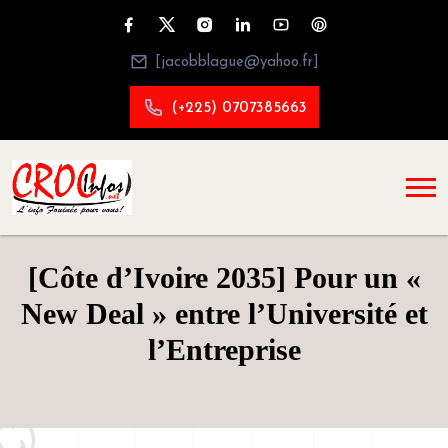
[jacobblague@yahoo.fr]
(+225) 0707385663
[Côte d’Ivoire 2035] Pour un «
New Deal » entre l’Université et
l’Entreprise