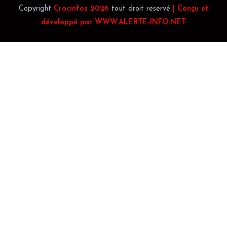
Copyright
Crocinfos 2026
tout droit reservé
| Conçu et
développé par WWW.ALERTE-INFO.NET