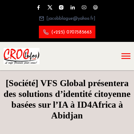
[jacobblague@yahoo.fr]
(+225) 0707385663
[Société] VFS Global présentera
des solutions d’identité citoyenne
basées sur l’IA à ID4Africa à
Abidjan