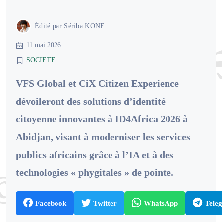
Édité par
Sériba KONE
11 mai 2026
SOCIETE
VFS Global et CiX Citizen Experience
dévoileront des solutions d’identité
citoyenne innovantes à ID4Africa 2026 à
Abidjan, visant à moderniser les services
publics africains grâce à l’IA et à des
technologies « phygitales » de pointe.
Facebook
Twitter
WhatsApp
Tele