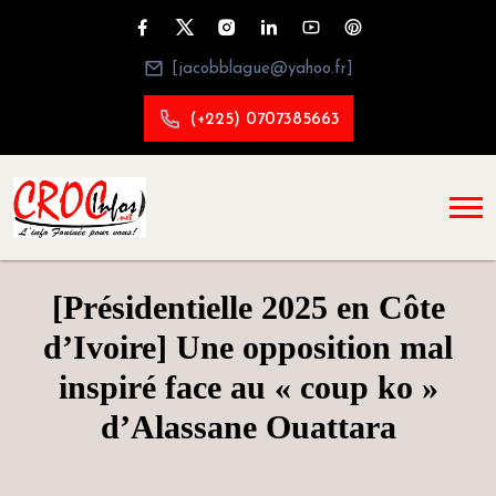
[jacobblague@yahoo.fr]
(+225) 0707385663
[Présidentielle 2025 en Côte
d’Ivoire] Une opposition mal
inspiré face au « coup ko »
d’Alassane Ouattara