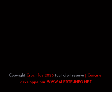
REGISTRE DE COMMERCE:
RCCM: 021-B12-02738-CC: 21
58102H
JACOB BLAGUÉ:
Téléphone:
(+225) 0707385663
Téléphone:
(+225) 0140697879
Copyright
Crocinfos 2026
tout droit reservé
| Conçu et
développé par WWW.ALERTE-INFO.NET