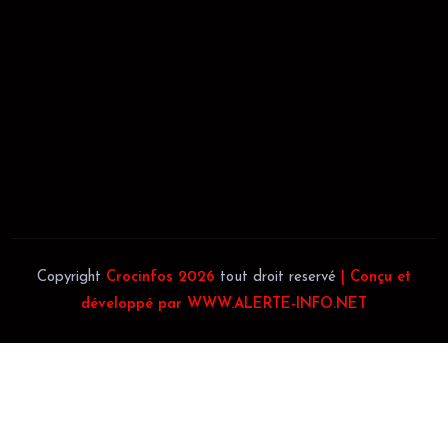
58102H
JACOB BLAGUÉ:
Téléphone:
(+225) 0707385663
Téléphone:
(+225) 0140697879
Copyright
Crocinfos 2026
tout droit reservé
| Conçu et
développé par WWW.ALERTE-INFO.NET