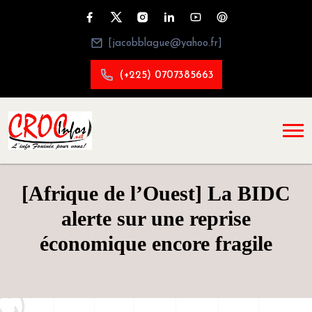
[jacobblague@yahoo.fr]
(+225) 0707385663
[Afrique de l’Ouest] La BIDC
alerte sur une reprise
économique encore fragile