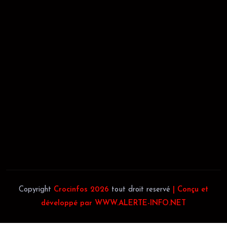
RÉCÉPISSÉ:
Dépôt au greffe: 24351/GTCA/ RC/2021 du
02/09/2021
REGISTRE DE COMMERCE:
RCCM: 021-B12-02738-CC: 21
58102H
JACOB BLAGUÉ:
Téléphone:
(+225) 0707385663
Téléphone:
(+225) 0140697879
Copyright
Crocinfos 2026
tout droit reservé
| Conçu et
développé par WWW.ALERTE-INFO.NET