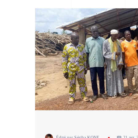
Édité par
Sériba KONE
21 avr. 