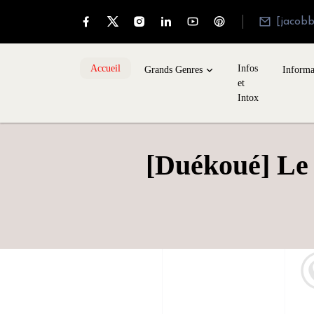
[jacob
Accueil
Infos
Grands Genres
Informa
et
Intox
[Duékoué] Le 