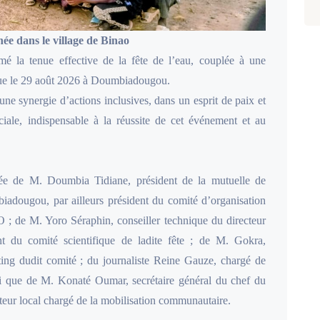
née dans le village de Binao
mé la tenue effective de la fête de l’eau, couplée à une
e le 29 août 2026 à Doumbiadougou.
une synergie d’actions inclusives, dans un esprit de paix et
ociale, indispensable à la réussite de cet événement et au
sée de M. Doumbia Tidiane, président de la mutuelle de
adougou, par ailleurs président du comité d’organisation
 ; de M. Yoro Séraphin, conseiller technique du directeur
t du comité scientifique de ladite fête ; de M. Gokra,
ting dudit comité ; du journaliste Reine Gauze, chargé de
si que de M. Konaté Oumar, secrétaire général du chef du
ur local chargé de la mobilisation communautaire.