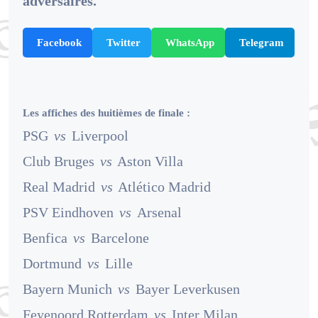
adversaires.
Facebook
Twitter
WhatsApp
Telegram
Les affiches des huitièmes de finale :
PSG
vs
Liverpool
Club Bruges
vs
Aston Villa
Real Madrid
vs
Atlético Madrid
PSV Eindhoven
vs
Arsenal
Benfica
vs
Barcelone
Dortmund
vs
Lille
Bayern Munich
vs
Bayer Leverkusen
Feyenoord Rotterdam
vs
Inter Milan