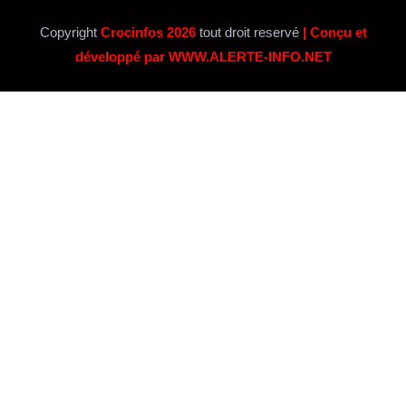
Copyright
Crocinfos 2026
tout droit reservé
| Conçu et
développé par WWW.ALERTE-INFO.NET