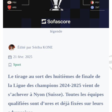
légende
Édité par
Sériba KONE
21 févr. 2025
Sport
Le tirage au sort des huitièmes de finale de
la Ligue des champions 2024-2025 vient de
s’achever à Nyon (Suisse). Toutes les équipes
qualifiées sont d’ores et déjà fixées sur leurs