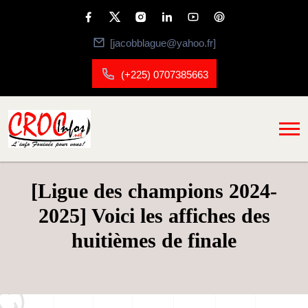
[jacobblague@yahoo.fr]
(+225) 0707385663
[Ligue des champions 2024-
2025] Voici les affiches des
huitièmes de finale