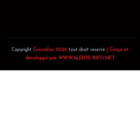
Téléphone:
(+225) 0707385663
Téléphone:
(+225) 0140697879
Copyright
Crocinfos 2026
tout droit reservé
| Conçu et
développé par WWW.ALERTE-INFO.NET