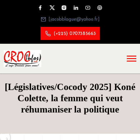
[jacobblague@yahoo.fr]
(+225) 0707385663
[Législatives/Cocody 2025] Koné
Colette, la femme qui veut
réhumaniser la politique