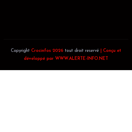
Téléphone:
(+225) 0707385663
Téléphone:
(+225) 0140697879
Copyright
Crocinfos 2026
tout droit reservé
| Conçu et
développé par WWW.ALERTE-INFO.NET