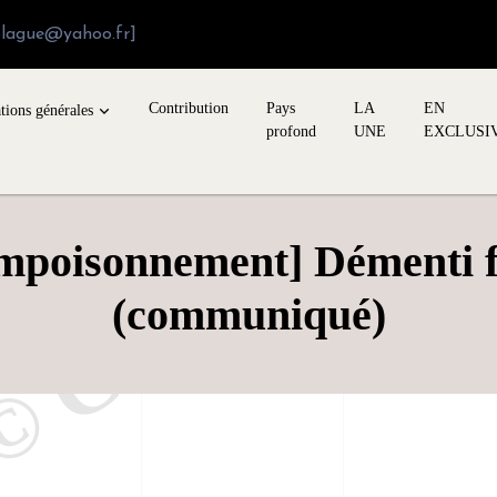
blague@yahoo.fr]
Contribution
Pays
LA
EN
tions générales
profond
UNE
EXCLUSI
mpoisonnement] Démenti f
(communiqué)