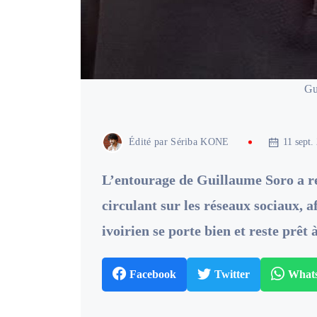
Gu
Édité par
Sériba KONE
11 sept.
L’entourage de Guillaume Soro a r
circulant sur les réseaux sociaux, 
ivoirien se porte bien et reste prê
Facebook
Twitter
What