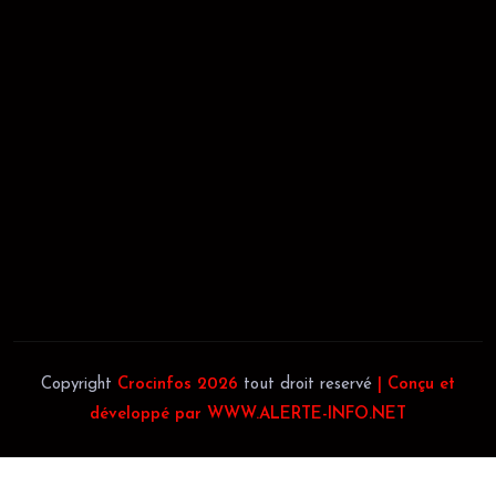
02/09/2021
REGISTRE DE COMMERCE:
RCCM: 021-B12-02738-CC: 21
58102H
JACOB BLAGUÉ:
Téléphone:
(+225) 0707385663
Téléphone:
(+225) 0140697879
Copyright
Crocinfos 2026
tout droit reservé
| Conçu et
développé par WWW.ALERTE-INFO.NET