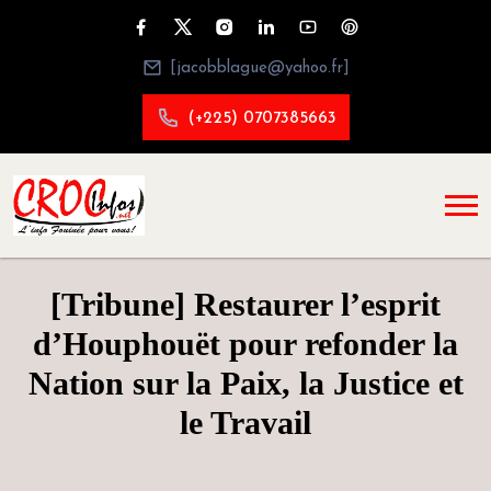
[jacobblague@yahoo.fr]
(+225) 0707385663
[Tribune] Restaurer l’esprit
d’Houphouët pour refonder la
Nation sur la Paix, la Justice et
le Travail