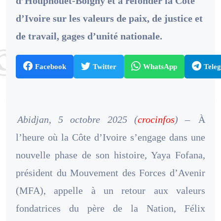
d’Houphouët-Boigny et à refonder la Côte
d’Ivoire sur les valeurs de paix, de justice et
de travail, gages d’unité nationale.
Facebook
Twitter
WhatsApp
Tele
Abidjan, 5 octobre 2025 (
crocinfos
) –
À
l’heure où la Côte d’Ivoire s’engage dans une
nouvelle phase de son histoire, Yaya Fofana,
président du Mouvement des Forces d’Avenir
(MFA), appelle à un retour aux valeurs
fondatrices du père de la Nation, Félix