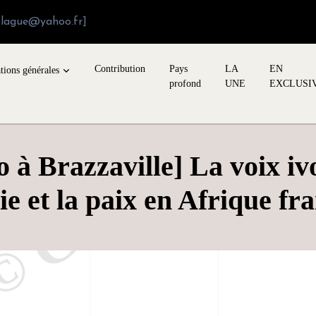
blague@yahoo.fr]
Contribution
Pays
LA
EN
tions générales
profond
UNE
EXCLUSI
à Brazzaville] La voix iv
e et la paix en Afrique f