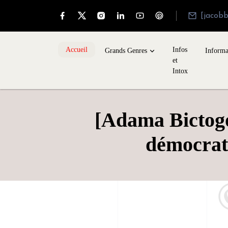
[jacob
Accueil
Infos
Grands Genres
Informa
et
Intox
[Adama Bictogo 
démocrati