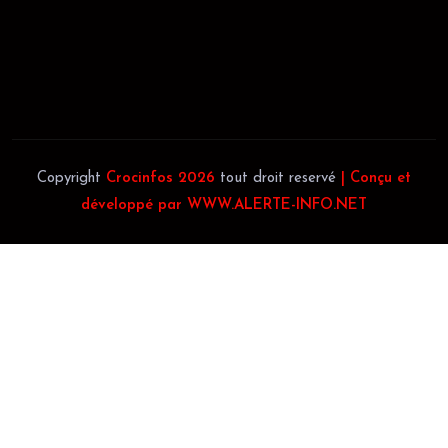
JACOB BLAGUÉ:
Téléphone:
(+225) 0707385663
Téléphone:
(+225) 0140697879
Copyright
Crocinfos 2026
tout droit reservé
| Conçu et
développé par WWW.ALERTE-INFO.NET