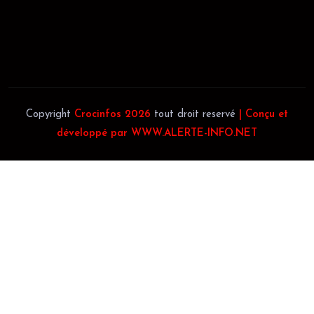
Téléphone:
(+225) 0707385663
Téléphone:
(+225) 0140697879
Copyright
Crocinfos 2026
tout droit reservé
| Conçu et
développé par WWW.ALERTE-INFO.NET