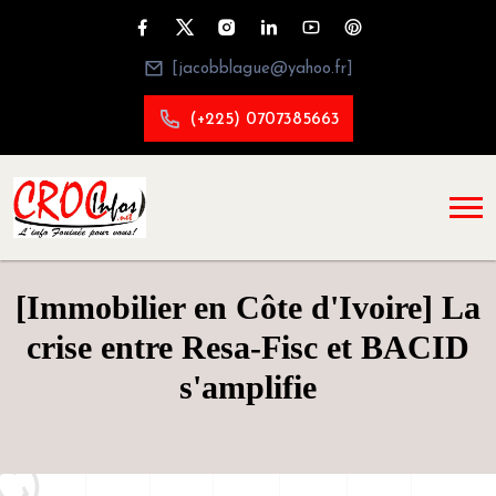
[jacobblague@yahoo.fr]
(+225) 0707385663
[Immobilier en Côte d'Ivoire] La
crise entre Resa-Fisc et BACID
s'amplifie