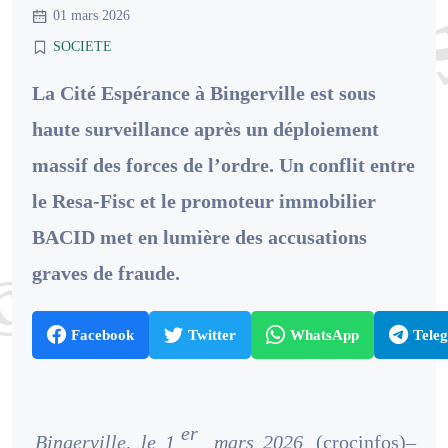
01 mars 2026
SOCIETE
La Cité Espérance à Bingerville est sous
haute surveillance après un déploiement
massif des forces de l’ordre. Un conflit entre
le Resa-Fisc et le promoteur immobilier
BACID met en lumière des accusations
graves de fraude.
Facebook
Twitter
WhatsApp
Tele
er
Bingerville, le 1
mars 2026
(crocinfos)–