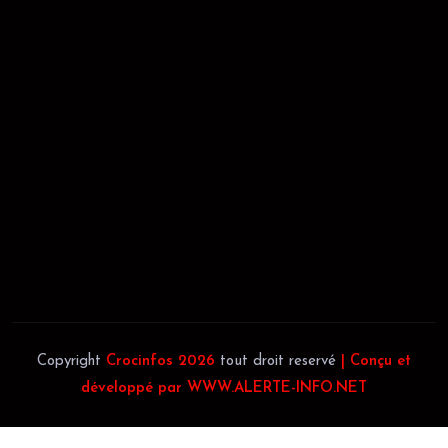
RÉCÉPISSÉ:
Dépôt au greffe: 24351/GTCA/ RC/2021 du
02/09/2021
REGISTRE DE COMMERCE:
RCCM: 021-B12-02738-CC: 21
58102H
JACOB BLAGUÉ:
Téléphone:
(+225) 0707385663
Téléphone:
(+225) 0140697879
Copyright
Crocinfos 2026
tout droit reservé
| Conçu et
développé par WWW.ALERTE-INFO.NET