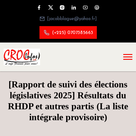
[jacobblague@yahoo.fr]
(+225) 0707385663
[Rapport de suivi des élections
législatives 2025] Résultats du
RHDP et autres partis (La liste
intégrale provisoire)