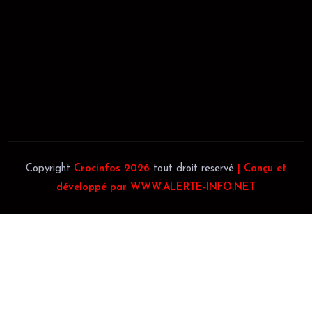
JACOB BLAGUÉ:
Téléphone:
(+225) 0707385663
Téléphone:
(+225) 0140697879
Copyright
Crocinfos 2026
tout droit reservé
| Conçu et
développé par WWW.ALERTE-INFO.NET