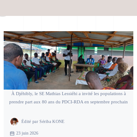
À Djéhibly, le SE Mathias Lessiéhi a invité les populations à
prendre part aux 80 ans du PDCI-RDA en septembre prochain
Édité par
Sériba KONE
23 juin 2026