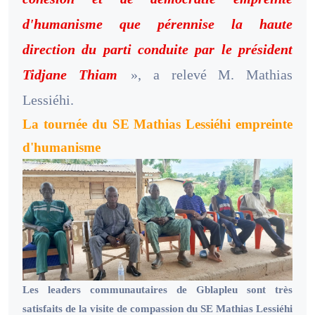
d'humanisme que pérennise la haute
direction du parti conduite par le président
Tidjane Thiam
», a relevé M. Mathias
Lessiéhi.
La tournée du SE Mathias Lessiéhi empreinte
d'humanisme
Les leaders communautaires de Gblapleu sont très
satisfaits de la visite de compassion du SE Mathias Lessiéhi