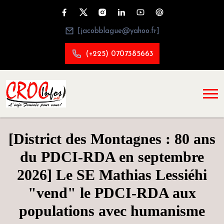
[jacobblague@yahoo.fr]
(+225) 0707385663
[District des Montagnes : 80 ans
du PDCI-RDA en septembre
2026] Le SE Mathias Lessiéhi
"vend" le PDCI-RDA aux
populations avec humanisme