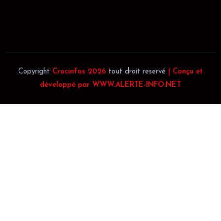
Téléphone:
(+225) 0707385663
Téléphone:
(+225) 0140697879
Copyright
Crocinfos 2026
tout droit reservé
| Conçu et
développé par WWW.ALERTE-INFO.NET