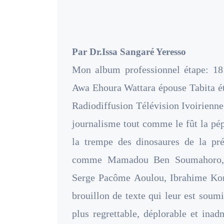
Par
Dr.Issa Sangaré Yeresso
Mon album professionnel étape: 18 
Awa Ehoura Wattara épouse Tabita éta
Radiodiffusion Télévision Ivoirienne
journalisme tout comme le fût la pép
la trempe des dinosaures de la prés
comme Mamadou Ben Soumahoro, D
Serge Pacôme Aoulou, Ibrahime Koné
brouillon de texte qui leur est soumi
plus regrettable, déplorable et ina