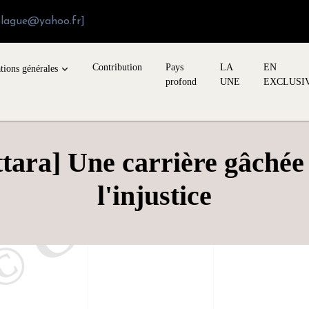
blague@yahoo.fr]
Contribution
Pays
LA
EN
tions générales
profond
UNE
EXCLUSI
ra] Une carrière gâchée p
l'injustice