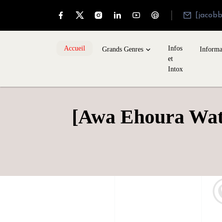
[jacob
Accueil
Infos
Grands Genres
Informa
et
Intox
[Awa Ehoura Watta