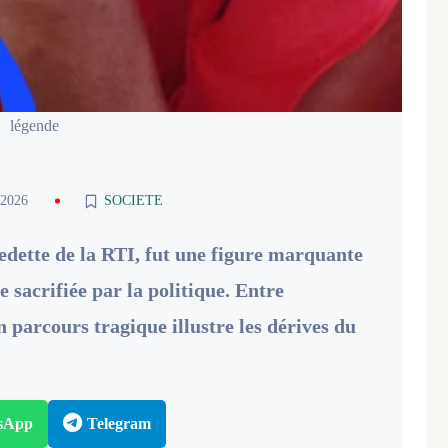
légende
 2026
SOCIETE
dette de la RTI, fut une figure marquante
 sacrifiée par la politique. Entre
n parcours tragique illustre les dérives du
sApp
Telegram