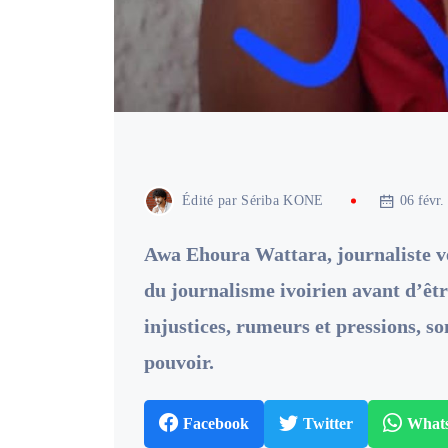
Édité par
Sériba KONE
06 févr.
Awa Ehoura Wattara, journaliste ve
du journalisme ivoirien avant d’être
injustices, rumeurs et pressions, so
pouvoir.
Facebook
Twitter
What