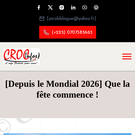
[jacobblague@yahoo.fr]
(+225) 0707385663
[Depuis le Mondial 2026] Que la
fête commence !