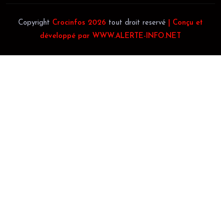
Copyright
Crocinfos 2026
tout droit reservé
| Conçu et
développé par WWW.ALERTE-INFO.NET