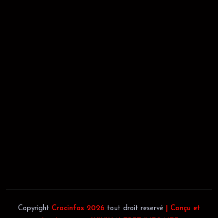
RÉCÉPISSÉ:
Dépôt au greffe: 24351/GTCA/ RC/2021 du
02/09/2021
REGISTRE DE COMMERCE:
RCCM: 021-B12-02738-CC: 21
58102H
JACOB BLAGUÉ:
Téléphone:
(+225) 0707385663
Téléphone:
(+225) 0140697879
Copyright
Crocinfos 2026
tout droit reservé
| Conçu et