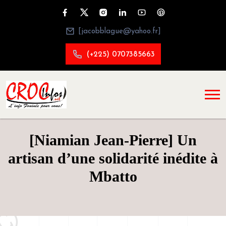
[jacobblague@yahoo.fr]
(+225) 0707385663
[Niamian Jean-Pierre] Un
artisan d’une solidarité inédite à
Mbatto