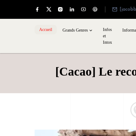
[jacob
Accueil
Infos
Grands Genres
Informa
et
Intox
[Cacao] Le rec