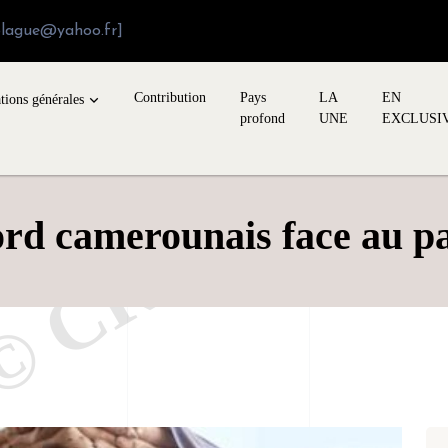
blague@yahoo.fr]
Contribution
Pays
LA
EN
tions générales
profond
UNE
EXCLUSI
ord camerounais face au pa