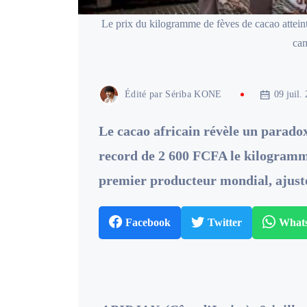
Le prix du kilogramme de fèves de cacao attei
ca
Édité par
Sériba KONE
09 juil.
Le cacao africain révèle un paradox
record de 2 600 FCFA le kilogramme
premier producteur mondial, ajuste
Facebook
Twitter
What