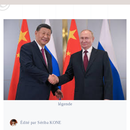
légende
Édité par
Sériba KONE