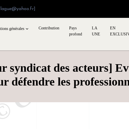
blague@yahoo.fr]
Contribution
Pays
LA
EN
tions générales
profond
UNE
EXCLUSI
ur syndicat des acteurs] E
 défendre les profession