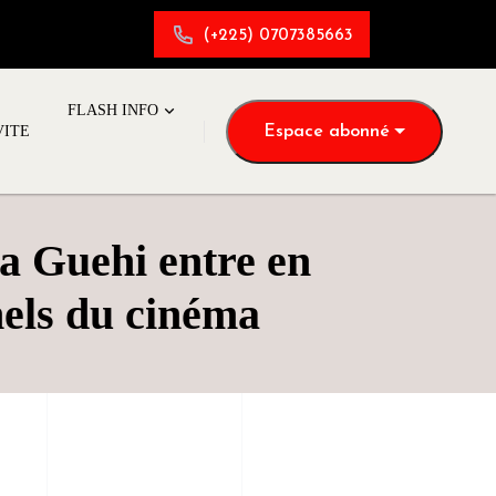
(+225) 0707385663
FLASH INFO
Espace abonné
VITE
va Guehi entre en
nels du cinéma