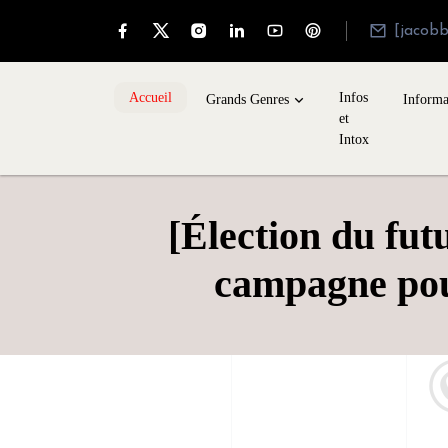
[jacob
Accueil
Infos
Grands Genres
Informa
et
Intox
[Élection du fut
campagne pour