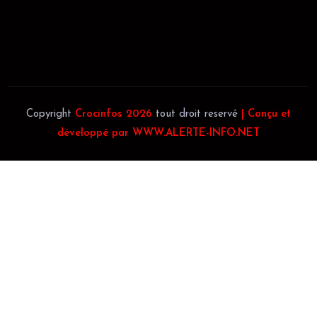
Téléphone:
(+225) 0707385663
Téléphone:
(+225) 0140697879
Copyright
Crocinfos 2026
tout droit reservé
| Conçu et
développé par WWW.ALERTE-INFO.NET