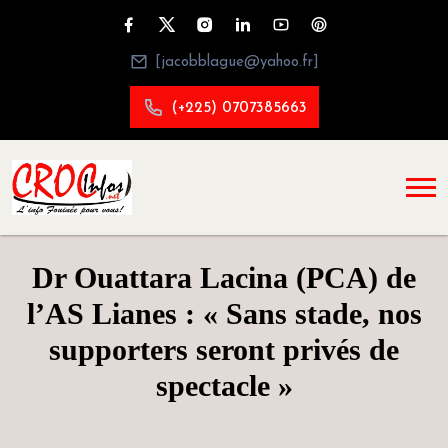
[jacobblague@yahoo.fr]
(+225) 0707385663
Dr Ouattara Lacina (PCA) de
l’AS Lianes : « Sans stade, nos
supporters seront privés de
spectacle »