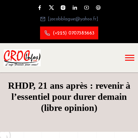
[jacobblague@yahoo.fr]
(+225) 0707385663
RHDP, 21 ans après : revenir à
l’essentiel pour durer demain
(libre opinion)