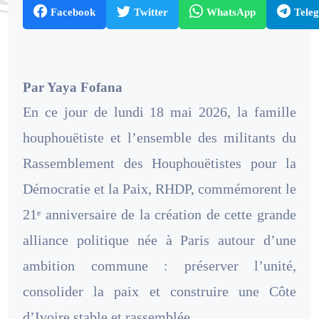
Facebook
Twitter
WhatsApp
Tele
Par Yaya Fofana
En ce jour de lundi 18 mai 2026, la famille
houphouëtiste et l’ensemble des militants du
Rassemblement des Houphouëtistes pour la
Démocratie et la Paix, RHDP, commémorent le
21ᵉ anniversaire de la création de cette grande
alliance politique née à Paris autour d’une
ambition commune : préserver l’unité,
consolider la paix et construire une Côte
d’Ivoire stable et rassemblée.