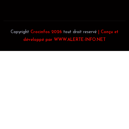
Téléphone:
(+225) 0140697879
Copyright
Crocinfos 2026
tout droit reservé
| Conçu et
développé par WWW.ALERTE-INFO.NET