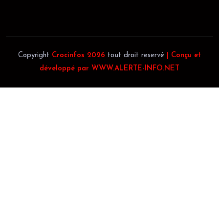
Téléphone:
(+225) 0140697879
Copyright
Crocinfos 2026
tout droit reservé
| Conçu et
développé par WWW.ALERTE-INFO.NET