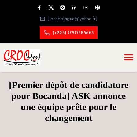
[jacobblague@yahoo.fr]
(+225) 0707385663
[Premier dépôt de candidature
pour Bocanda] ASK annonce
une équipe prête pour le
changement