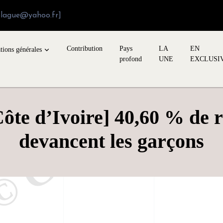
blague@yahoo.fr]
Contribution
Pays
LA
EN
tions générales
profond
UNE
EXCLUSI
e d’Ivoire] 40,60 % de réu
devancent les garçons