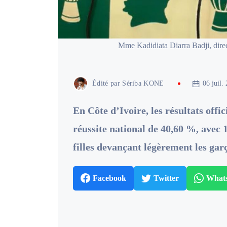
Mme Kadidiata Diarra Badji, direc
Édité par
Sériba KONE
06 juil.
En Côte d’Ivoire, les résultats off
réussite national de 40,60 %, avec 
filles devançant légèrement les ga
Facebook
Twitter
What