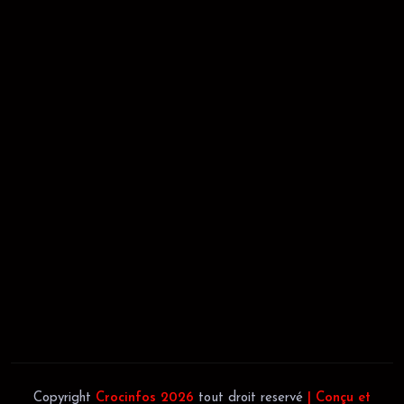
RÉCÉPISSÉ:
Dépôt au greffe: 24351/GTCA/ RC/2021 du
02/09/2021
REGISTRE DE COMMERCE:
RCCM: 021-B12-02738-CC: 21
58102H
JACOB BLAGUÉ:
Téléphone:
(+225) 0707385663
Téléphone:
(+225) 0140697879
Copyright
Crocinfos 2026
tout droit reservé
| Conçu et