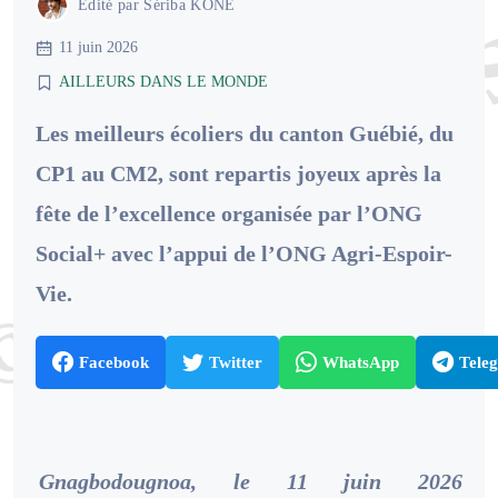
Édité par
Sériba KONE
11 juin 2026
AILLEURS DANS LE MONDE
Les meilleurs écoliers du canton Guébié, du
CP1 au CM2, sont repartis joyeux après la
fête de l’excellence organisée par l’ONG
Social+ avec l’appui de l’ONG Agri-Espoir-
Vie.
Facebook
Twitter
WhatsApp
Tele
Gnagbodougnoa, le 11 juin 2026