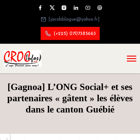
[jacobblague@yahoo.fr]
(+225) 0707385663
[Gagnoa] L’ONG Social+ et ses
partenaires « gâtent » les élèves
dans le canton Guébié