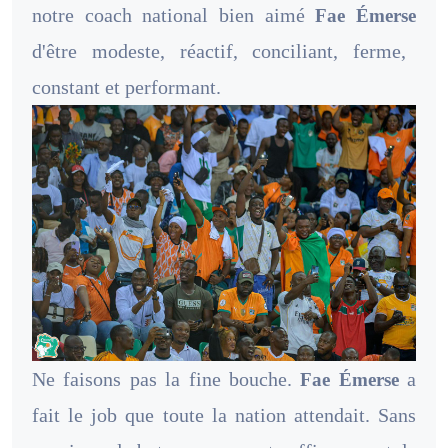
notre coach national bien aimé
Fae Émerse
d'être modeste, réactif, conciliant, ferme,
constant et performant.
Ne faisons pas la fine bouche.
a
Fae Émerse
fait le job que toute la nation attendait. Sans