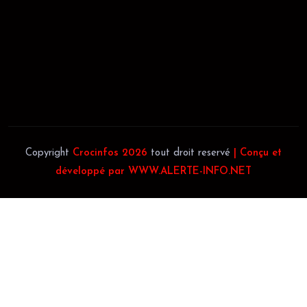
JACOB BLAGUÉ:
Téléphone:
(+225) 0707385663
Téléphone:
(+225) 0140697879
Copyright
Crocinfos 2026
tout droit reservé
| Conçu et
développé par WWW.ALERTE-INFO.NET