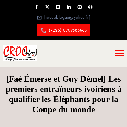
[jacobblague@yahoo.fr]
(+225) 0707385663
[Faé Émerse et Guy Démel] Les
premiers entraîneurs ivoiriens à
qualifier les Éléphants pour la
Coupe du monde