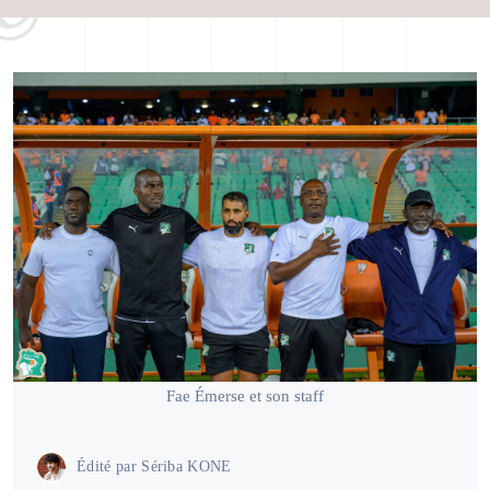
Fae Émerse et son staff
Édité par
Sériba KONE