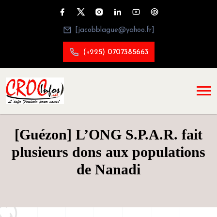
[jacobblague@yahoo.fr]
(+225) 0707385663
[Guézon] L’ONG S.P.A.R. fait
plusieurs dons aux populations
de Nanadi