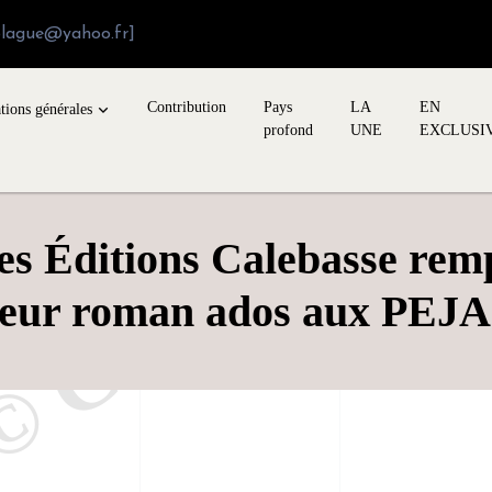
blague@yahoo.fr]
Contribution
Pays
LA
EN
tions générales
profond
UNE
EXCLUSI
es Éditions Calebasse rem
leur roman ados aux PEJA