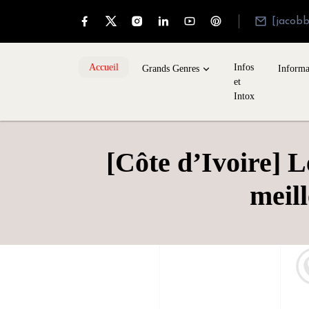
[jacob
Accueil
Infos
Grands Genres
Informa
et
Intox
[Côte d’Ivoire] L
meil