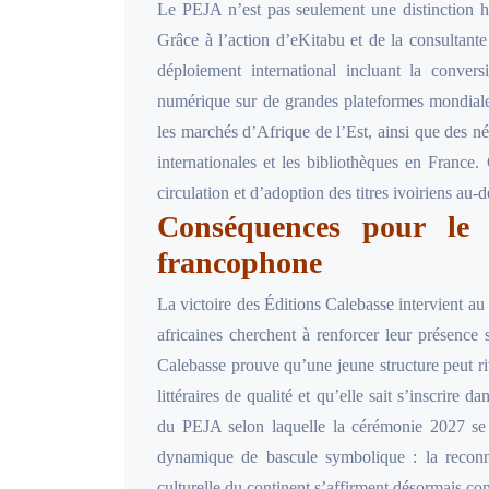
Le PEJA n’est pas seulement une distinction hon
Grâce à l’action d’eKitabu et de la consultan
déploiement international incluant la conve
numérique sur de grandes plateformes mondiales,
les marchés d’Afrique de l’Est, ainsi que des né
internationales et les bibliothèques en France
circulation et d’adoption des titres ivoiriens au-
Conséquences pour le p
francophone
La victoire des Éditions Calebasse intervient a
africaines cherchent à renforcer leur présenc
Calebasse prouve qu’une jeune structure peut riva
littéraires de qualité et qu’elle sait s’inscrire
du PEJA selon laquelle la cérémonie 2027 se
dynamique de bascule symbolique : la reconnai
culturelle du continent s’affirment désormais com