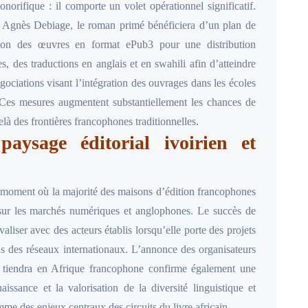
orifique : il comporte un volet opérationnel significatif.
te Agnès Debiage, le roman primé bénéficiera d’un plan de
rsion des œuvres en format ePub3 pour une distribution
 des traductions en anglais et en swahili afin d’atteindre
gociations visant l’intégration des ouvrages dans les écoles
. Ces mesures augmentent substantiellement les chances de
delà des frontières francophones traditionnelles.
aysage éditorial ivoirien et
u moment où la majorité des maisons d’édition francophones
e sur les marchés numériques et anglophones. Le succès de
liser avec des acteurs établis lorsqu’elle porte des projets
 dans des réseaux internationaux. L’annonce des organisateurs
 tiendra en Afrique francophone confirme également une
ssance et la valorisation de la diversité linguistique et
me des enjeux centraux des circuits du livre africain.