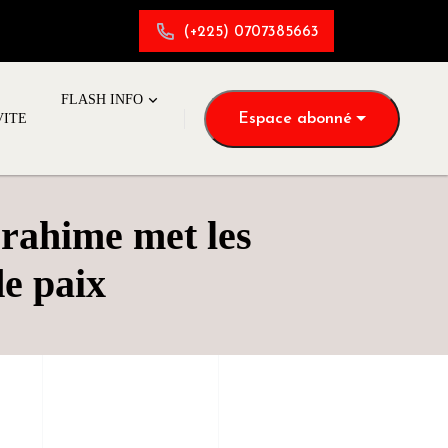
(+225) 0707385663
FLASH INFO
Espace abonné
VITE
brahime met les
de paix