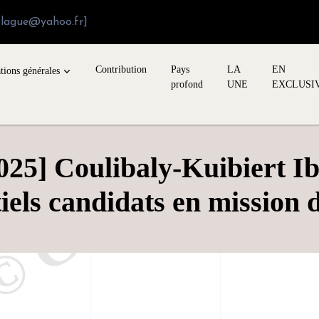
blague@yahoo.fr]
Contribution
Pays
LA
EN
tions générales
profond
UNE
EXCLUSI
2025] Coulibaly-Kuibiert I
iels candidats en mission 