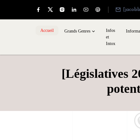
[jacob
Accueil
Infos
Grands Genres
Informa
et
Intox
[Législatives 
potent