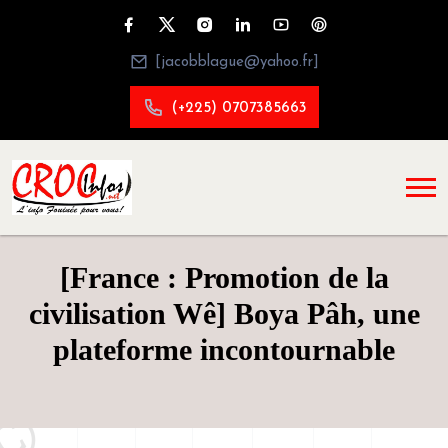
[jacobblague@yahoo.fr]
(+225) 0707385663
[France : Promotion de la
civilisation Wê] Boya Pâh, une
plateforme incontournable