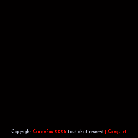
RÉCÉPISSÉ:
Dépôt au greffe: 24351/GTCA/ RC/2021 du
02/09/2021
REGISTRE DE COMMERCE:
RCCM: 021-B12-02738-CC: 21
58102H
JACOB BLAGUÉ:
Téléphone:
(+225) 0707385663
Téléphone:
(+225) 0140697879
Copyright
Crocinfos 2026
tout droit reservé
| Conçu et