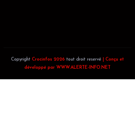
JACOB BLAGUÉ:
Téléphone:
(+225) 0707385663
Téléphone:
(+225) 0140697879
Copyright
Crocinfos 2026
tout droit reservé
| Conçu et
développé par WWW.ALERTE-INFO.NET