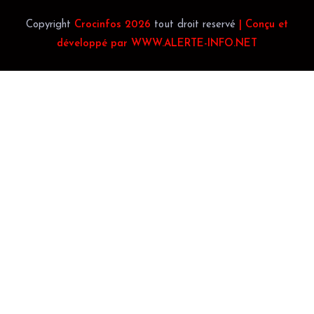
Copyright
Crocinfos 2026
tout droit reservé
| Conçu et
développé par WWW.ALERTE-INFO.NET