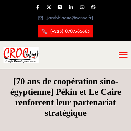
[jacobblague@yahoo.fr]
(+225) 0707385663
[70 ans de coopération sino-
égyptienne] Pékin et Le Caire
renforcent leur partenariat
stratégique