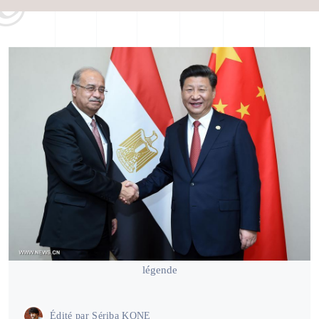
légende
Édité par
Sériba KONE