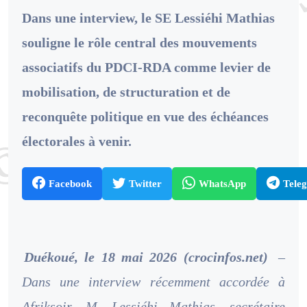
Dans une interview, le SE Lessiéhi Mathias
souligne le rôle central des mouvements
associatifs du PDCI-RDA comme levier de
mobilisation, de structuration et de
reconquête politique en vue des échéances
électorales à venir.
Facebook
Twitter
WhatsApp
Tele
Duékoué, le 18 mai 2026 (crocinfos.net)
–
Dans une interview récemment accordée à
Afriksoir, M. Lessiéhi Mathias, secrétaire