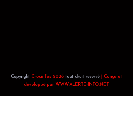
JACOB BLAGUÉ:
Téléphone:
(+225) 0707385663
Téléphone:
(+225) 0140697879
Copyright
Crocinfos 2026
tout droit reservé
| Conçu et
développé par WWW.ALERTE-INFO.NET