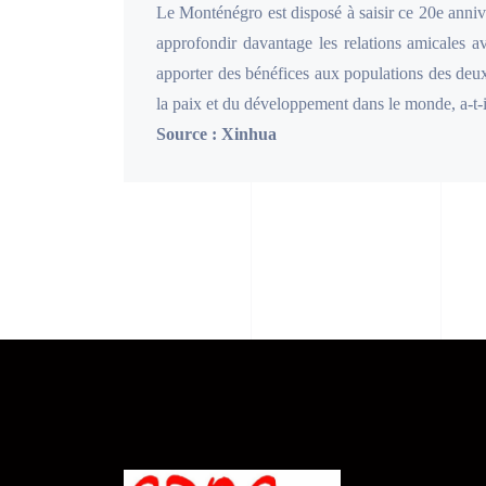
Le Monténégro est disposé à saisir ce 20e anniv
approfondir davantage les relations amicales a
apporter des bénéfices aux populations des deux 
la paix et du développement dans le monde, a-t-i
Source : Xinhua