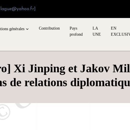
blague@yahoo.fr]
Contribution
Pays
LA
EN
tions générales
profond
UNE
EXCLUSI
] Xi Jinping et Jakov Mila
s de relations diplomatiq