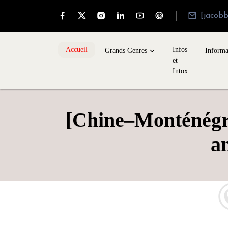
[jacob
Accueil
Infos
Grands Genres
Informa
et
Intox
[Chine–Monténégro
an