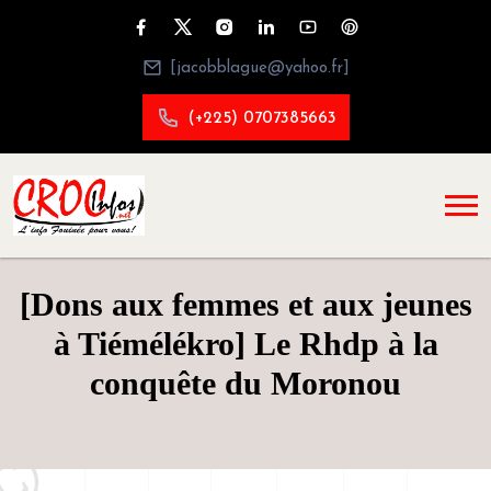
[jacobblague@yahoo.fr]
(+225) 0707385663
[Dons aux femmes et aux jeunes
à Tiémélékro] Le Rhdp à la
conquête du Moronou