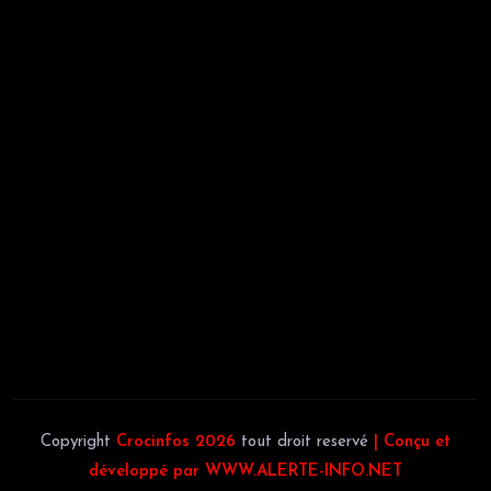
RÉCÉPISSÉ:
Dépôt au greffe: 24351/GTCA/ RC/2021 du
02/09/2021
REGISTRE DE COMMERCE:
RCCM: 021-B12-02738-CC: 21
58102H
JACOB BLAGUÉ:
Téléphone:
(+225) 0707385663
Téléphone:
(+225) 0140697879
Copyright
Crocinfos 2026
tout droit reservé
| Conçu et
développé par WWW.ALERTE-INFO.NET