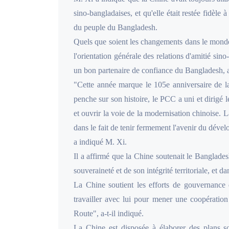
sino-bangladaises, et qu'elle était restée fidèle
du peuple du Bangladesh.
Quels que soient les changements dans le mond
l'orientation générale des relations d'amitié sin
un bon partenaire de confiance du Bangladesh, a-
"Cette année marque le 105e anniversaire de l
penche sur son histoire, le PCC a uni et dirigé l
et ouvrir la voie de la modernisation chinoise. L
dans le fait de tenir fermement l'avenir du déve
a indiqué M. Xi.
Il a affirmé que la Chine soutenait le Banglade
souveraineté et de son intégrité territoriale, et d
La Chine soutient les efforts de gouvernance
travailler avec lui pour mener une coopération 
Route", a-t-il indiqué.
La Chine est disposée à élaborer des plans s