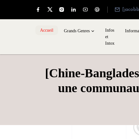
[jacob
Accueil
Infos
Grands Genres
Informa
et
Intox
[Chine-Banglades
une communauté 