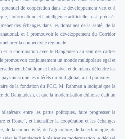
le potentiel de coopération dans le développement vert et à
 l'informatique et l'intelligence artificielle, a-t-il précisé.
 mener des échanges dans les domaines de la santé, de la
nfranational, et à promouvoir le développement du Corridor
liorer la connectivité régionale.
n et la coordination avec le Bangladesh au sein des cadres
n de promouvoir conjointement un monde multipolaire égal et
sellement bénéfique et inclusive, et de mieux défendre les
pays ainsi que les intérêts du Sud global, a-t-il poursuivi.
ersaire de la fondation du PCC, M. Rahman a indiqué que la
ce du Bangladesh, et que la modernisation chinoise était un
latéraux entre les partis politiques, faire progresser la
ure et Route", et intensifier la coopération et les échanges
de la connectivité, de l'agriculture, de la technologie, de
ur aider le Bangladesh à réaliser sa modernisation, a déclaré