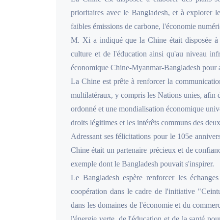
prioritaires avec le Bangladesh, et à explorer 
faibles émissions de carbone, l'économie numérique,
M. Xi a indiqué que la Chine était disposée à
culture et de l'éducation ainsi qu'au niveau i
économique Chine-Myanmar-Bangladesh pour amé
La Chine est prête à renforcer la communicatio
multilatéraux, y compris les Nations unies, afi
ordonné et une mondialisation économique univer
droits légitimes et les intérêts communs des deux 
Adressant ses félicitations pour le 105e anniv
Chine était un partenaire précieux et de confian
exemple dont le Bangladesh pouvait s'inspirer.
Le Bangladesh espère renforcer les échanges bi
coopération dans le cadre de l'initiative "Ceint
dans les domaines de l'économie et du commerce, 
l'énergie verte, de l'éducation et de la santé po