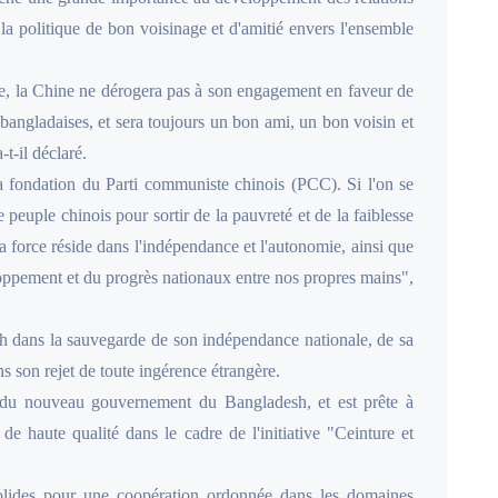
 à la politique de bon voisinage et d'amitié envers l'ensemble
e, la Chine ne dérogera pas à son engagement en faveur de
o-bangladaises, et sera toujours un bon ami, un bon voisin et
t-il déclaré.
a fondation du Parti communiste chinois (PCC). Si l'on se
e peuple chinois pour sortir de la pauvreté et de la faiblesse
a force réside dans l'indépendance et l'autonomie, ainsi que
loppement et du progrès nationaux entre nos propres mains",
sh dans la sauvegarde de son indépendance nationale, de sa
ans son rejet de toute ingérence étrangère.
 du nouveau gouvernement du Bangladesh, et est prête à
de haute qualité dans le cadre de l'initiative "Ceinture et
olides pour une coopération ordonnée dans les domaines