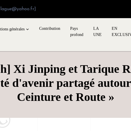
blague@yahoo.fr]
Contribution
Pays
LA
EN
tions générales
profond
UNE
EXCLUSI
h] Xi Jinping et Tarique
d'avenir partagé autour d
Ceinture et Route »