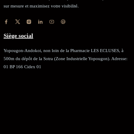
sur mesure et maximisez votre visibilité.
Siège social
Yopougon-Andokoi, non loin de la Pharmacie LES ECLUSES, à
500m du dépôt de la Sotra (Zone Industrielle Yopougon). Adresse:
01 BP 166 Cidex 01
RÉCÉPISSÉ:
Dépôt au greffe: 24351/GTCA/ RC/2021 du
02/09/2021
REGISTRE DE COMMERCE:
RCCM: 021-B12-02738-CC: 21
58102H