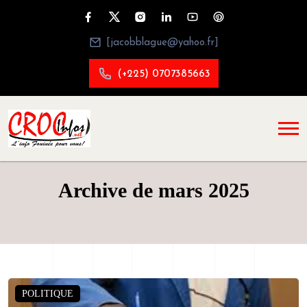
[jacobblague@yahoo.fr]
(+225) 0707385663
Archive de mars 2025
POLITIQUE