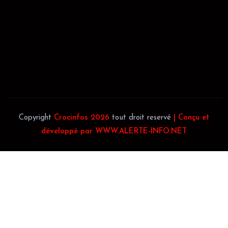
JACOB BLAGUÉ:
Téléphone:
(+225) 0707385663
Téléphone:
(+225) 0140697879
Copyright
Crocinfos 2026
tout droit reservé
| Conçu et
développé par WWW.ALERTE-INFO.NET