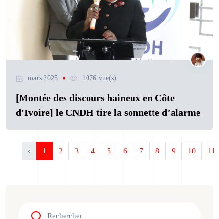
mars 2025
1076 vue(s)
[Montée des discours haineux en Côte
d’Ivoire] le CNDH tire la sonnette d’alarme
‹
1
2
3
4
5
6
7
8
9
10
11