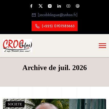
[jacobblague@yahoo.fr]
(+225) 0707385663
Archive de juil. 2026
SOCIETE