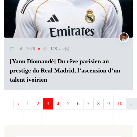
juil. 2026
178 vue(s)
[Yann Diomandé] Du rêve parisien au
prestige du Real Madrid, l’ascension d’un
talent ivoirien
‹
1
2
3
4
5
6
7
8
9
10
...