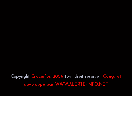
JACOB BLAGUÉ:
Téléphone:
(+225) 0707385663
Téléphone:
(+225) 0140697879
Copyright
Crocinfos 2026
tout droit reservé
| Conçu et
développé par WWW.ALERTE-INFO.NET