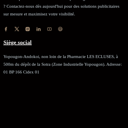
? Contactez-nous dès aujourd'hui pour des solutions publicitaires
sur mesure et maximisez votre visibilité.
Siège social
Yopougon-Andokoi, non loin de la Pharmacie LES ECLUSES, à
500m du dépôt de la Sotra (Zone Industrielle Yopougon). Adresse:
01 BP 166 Cidex 01
RÉCÉPISSÉ:
Dépôt au greffe: 24351/GTCA/ RC/2021 du
02/09/2021
REGISTRE DE COMMERCE:
RCCM: 021-B12-02738-CC: 21
58102H