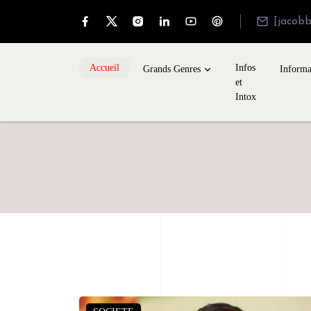
[jacob
Accueil
Infos
Grands Genres
Informa
et
Intox