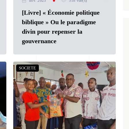
nov. 2025
518 vue(s)
[Livre] « Économie politique
biblique » Ou le paradigme
divin pour repenser la
gouvernance
SOCIETE