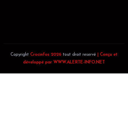
JACOB BLAGUÉ:
Téléphone:
(+225) 0707385663
Téléphone:
(+225) 0140697879
Copyright
Crocinfos 2026
tout droit reservé
| Conçu et
développé par WWW.ALERTE-INFO.NET