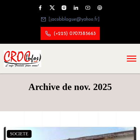
[jacobblague@yahoo.fr]
(+225) 0707385663
Archive de nov. 2025
SOCIETE