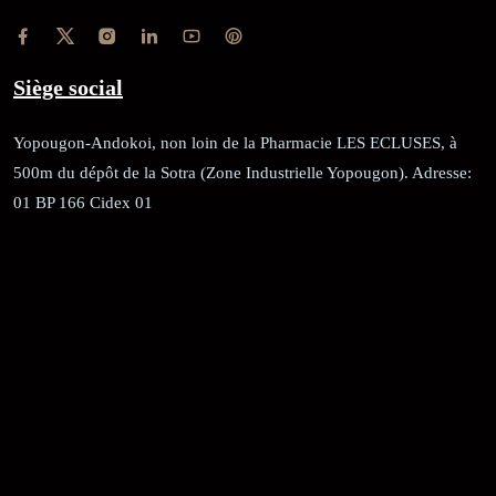
Siège social
Yopougon-Andokoi, non loin de la Pharmacie LES ECLUSES, à
500m du dépôt de la Sotra (Zone Industrielle Yopougon). Adresse:
01 BP 166 Cidex 01
RÉCÉPISSÉ:
Dépôt au greffe: 24351/GTCA/ RC/2021 du
02/09/2021
REGISTRE DE COMMERCE:
RCCM: 021-B12-02738-CC: 21
58102H