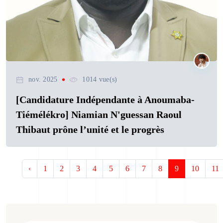
nov. 2025
1014 vue(s)
[Candidature Indépendante à Anoumaba-
Tiémélékro] Niamian N'guessan Raoul
Thibaut prône l’unité et le progrès
‹
1
2
3
4
5
6
7
8
9
10
11