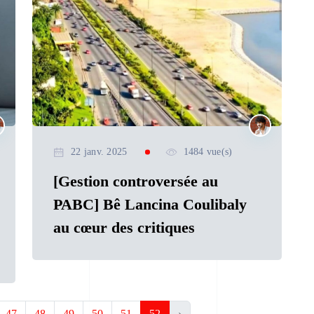
22 janv. 2025
1484 vue(s)
[Gestion controversée au
PABC] Bê Lancina Coulibaly
au cœur des critiques
47
48
49
50
51
52
›