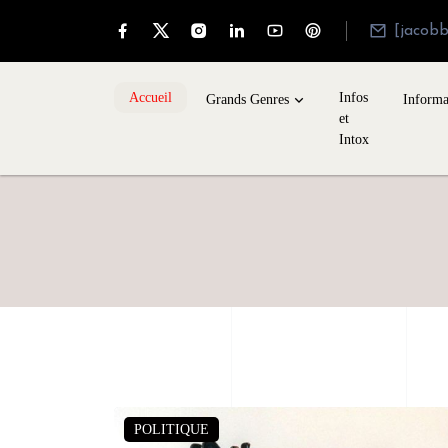
[jacob
Accueil
Infos
Grands Genres
Informa
et
Intox
POLITIQUE