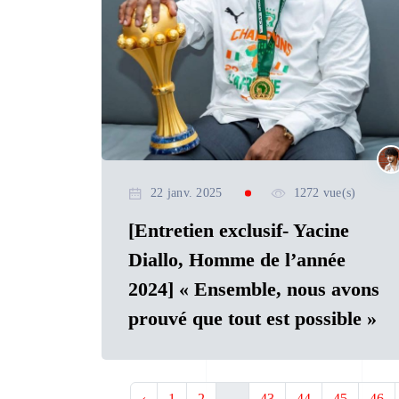
22 janv. 2025
1272 vue(s)
[Entretien exclusif- Yacine
Diallo, Homme de l’année
2024] « Ensemble, nous avons
prouvé que tout est possible »
‹
1
2
...
43
44
45
46