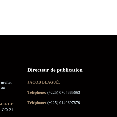
Directeur de publication
greffe:
JACOB BLAGUÉ:
 du
Téléphone:
(+225) 0707385663
Téléphone:
(+225) 0140697879
MERCE:
-CC: 21