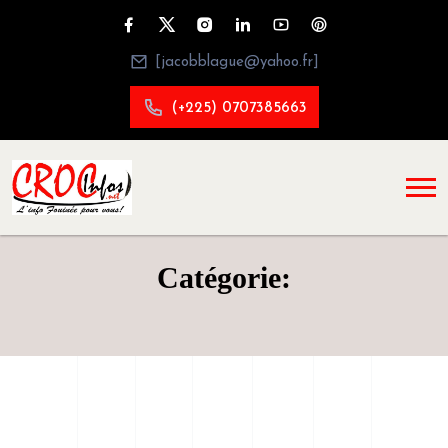
[jacobblague@yahoo.fr]
(+225) 0707385663
Catégorie: