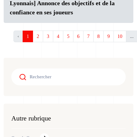
Lyonnais] Annonce des objectifs et de la
confiance en ses joueurs
‹
1
2
3
4
5
6
7
8
9
10
...
Autre rubrique