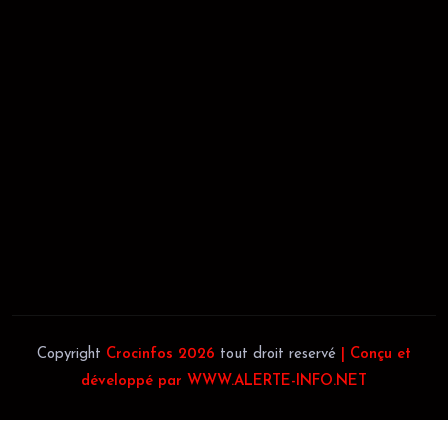
02/09/2021
REGISTRE DE COMMERCE:
RCCM: 021-B12-02738-CC: 21
58102H
JACOB BLAGUÉ:
Téléphone:
(+225) 0707385663
Téléphone:
(+225) 0140697879
Copyright
Crocinfos 2026
tout droit reservé
| Conçu et
développé par WWW.ALERTE-INFO.NET