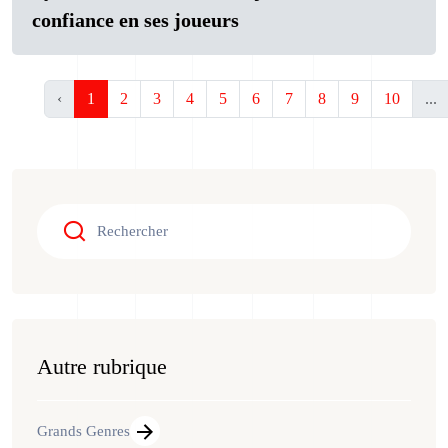
confiance en ses joueurs
‹
1
2
3
4
5
6
7
8
9
10
...
Autre rubrique
Grands Genres