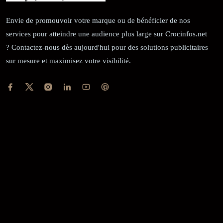
Envie de promouvoir votre marque ou de bénéficier de nos
services pour atteindre une audience plus large sur Crocinfos.net
? Contactez-nous dès aujourd'hui pour des solutions publicitaires
sur mesure et maximisez votre visibilité.
RÉCÉPISSÉ:
Dépôt au greffe: 24351/GTCA/ RC/2021 du
02/09/2021