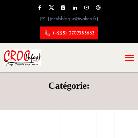
[jacobblague@yahoo.fr]
(+225) 0707385663
Catégorie: