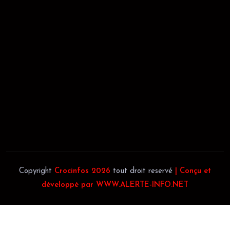
REGISTRE DE COMMERCE:
RCCM: 021-B12-02738-CC: 21
58102H
JACOB BLAGUÉ:
Téléphone:
(+225) 0707385663
Téléphone:
(+225) 0140697879
Copyright
Crocinfos 2026
tout droit reservé
| Conçu et
développé par WWW.ALERTE-INFO.NET