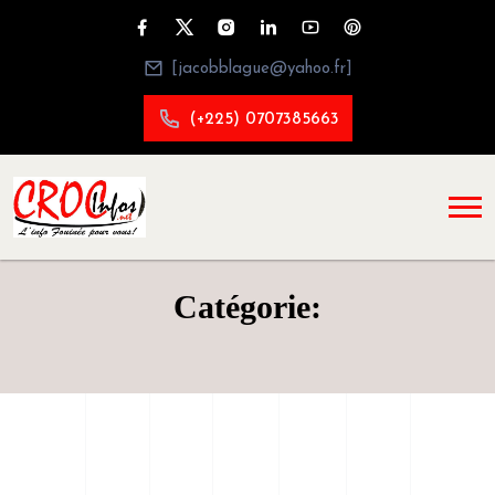
[jacobblague@yahoo.fr]
(+225) 0707385663
Catégorie: